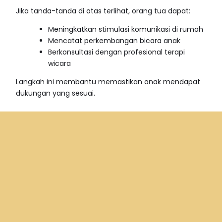
Jika tanda-tanda di atas terlihat, orang tua dapat:
Meningkatkan stimulasi komunikasi di rumah
Mencatat perkembangan bicara anak
Berkonsultasi dengan profesional terapi
wicara
Langkah ini membantu memastikan anak mendapat
Consultation Online
dukungan yang sesuai.
Peran Terapi Wicara
Terapi wicara membantu mengevaluasi kemampuan
komunikasi anak secara menyeluruh. Program latihan
disusun sesuai kebutuhan individu agar
perkembangan bicara berlangsung lebih terarah.
Orang tua juga mendapat panduan stimulasi yang
dapat diterapkan di rumah.