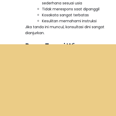
sederhana sesuai usia
Tidak merespons saat dipanggil
Kosakata sangat terbatas
Kesulitan memahami instruksi
Jika tanda ini muncul, konsultasi dini sangat
Consultation Online
dianjurkan.
Peran Terapi Wicara
dalam Mendukung
Stimulasi Rumah
Terapi wicara membantu orang tua
memahami strategi stimulasi yang sesuai
dengan kebutuhan anak. Terapis akan
memberikan panduan latihan yang dapat
diterapkan di rumah untuk mempercepat
perkembangan komunikasi. Kolaborasi
antara terapi profesional dan latihan di