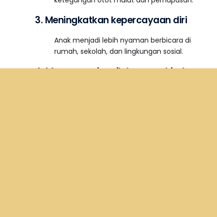
ketegangan otot mulut dan pernapasan.
3. Meningkatkan kepercayaan diri
Consultation Online
Anak menjadi lebih nyaman berbicara di
rumah, sekolah, dan lingkungan sosial.
4. Mengurangi perilaku menghindar
Seperti tidak mau bicara, malu menjawab,
atau menutup mulut saat diminta bicara.
5. Mengembangkan cara
komunikasi yang efektif
Anak belajar teknik komunikasi fungsional
yang membuat berbicara terasa lebih
natural.
Proses Terapi Wicara Gagap